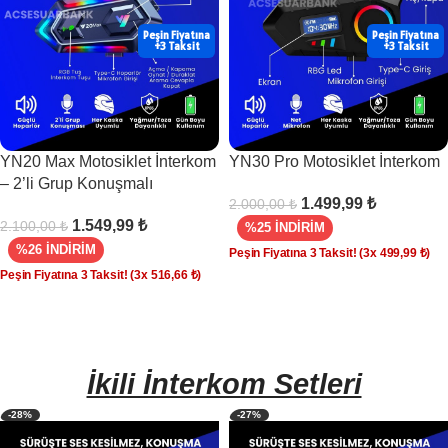
Peşin Fiyatına
Peşin Fiyatına
+3 Taksit
+3 Taksit
YN20 Max Motosiklet İnterkom
YN30 Pro Motosiklet İnterkom
– 2’li Grup Konuşmalı
1.499,99
₺
2.000,00
₺
1.549,99
₺
2.100,00
₺
%25 İNDİRİM
%26 İNDİRİM
Peşin Fiyatına 3 Taksit!
(3x
499,99
₺
)
Peşin Fiyatına 3 Taksit!
(3x
516,66
₺
)
SEPETE EKLE
SEPETE EKLE
İkili İnterkom Setleri
-28%
-27%