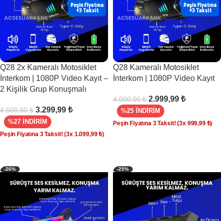
Peşin Fiyatına
Peşin Fiyatına
+3 Taksit
+3 Taksit
Q28 2x Kameralı Motosiklet
Q28 Kameralı Motosiklet
İnterkom | 1080P Video Kayıt –
İnterkom | 1080P Video Kayıt
2 Kişilik Grup Konuşmalı
2.999,99
₺
4.000,00
₺
3.299,99
₺
4.500,00
₺
%25 İNDİRİM
%27 İNDİRİM
Peşin Fiyatına 3 Taksit!
(3x
999,99
₺
)
Peşin Fiyatına 3 Taksit!
(3x
1.099,99
₺
)
SEPETE EKLE
SEPETE EKLE
-26%
-25%