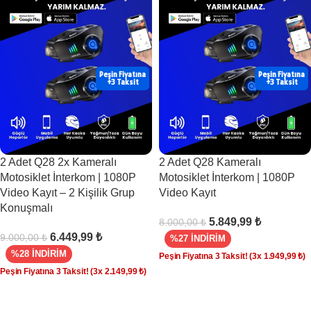
Peşin Fiyatına
Peşin Fiyatına
+3 Taksit
+3 Taksit
2 Adet Q28 2x Kameralı
2 Adet Q28 Kameralı
Motosiklet İnterkom | 1080P
Motosiklet İnterkom | 1080P
Video Kayıt – 2 Kişilik Grup
Video Kayıt
Konuşmalı
5.849,99
₺
8.000,00
₺
6.449,99
₺
9.000,00
₺
%27 İNDİRİM
%28 İNDİRİM
Peşin Fiyatına 3 Taksit!
(3x
1.949,99
₺
)
Peşin Fiyatına 3 Taksit!
(3x
2.149,99
₺
)
SEPETE EKLE
SEPETE EKLE