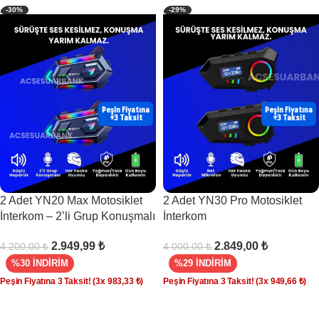
-30%
-29%
Peşin Fiyatına
Peşin Fiyatına
+3 Taksit
+3 Taksit
2 Adet YN20 Max Motosiklet
2 Adet YN30 Pro Motosiklet
İnterkom – 2’li Grup Konuşmalı
İnterkom
2.949,99
₺
2.849,00
₺
4.200,00
₺
4.000,00
₺
%30 İNDİRİM
%29 İNDİRİM
Peşin Fiyatına 3 Taksit!
(3x
983,33
₺
)
Peşin Fiyatına 3 Taksit!
(3x
949,66
₺
)
SEPETE EKLE
SEPETE EKLE