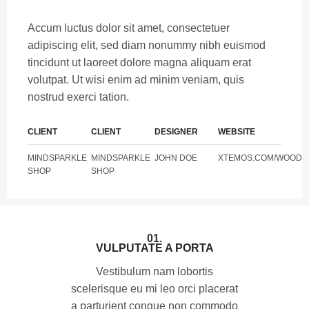
Accum luctus dolor sit amet, consectetuer
adipiscing elit, sed diam nonummy nibh euismod
tincidunt ut laoreet dolore magna aliquam erat
volutpat. Ut wisi enim ad minim veniam, quis
nostrud exerci tation.
CLIENT
CLIENT
DESIGNER
WEBSITE
MINDSPARKLE
MINDSPARKLE
JOHN DOE
XTEMOS.COM/WOOD
SHOP
SHOP
01.
VULPUTATE A PORTA
Vestibulum nam lobortis
scelerisque eu mi leo orci placerat
a parturient congue non commodo