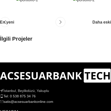
En yeni
Daha eski
İlgili Projeler
Rhoncus quisque sollicitudin
Decor
İstanbul, Beylikdüzü, Yakuplu
Tel: 0 538 875 34 76
satis@acsesuarbankonline.com