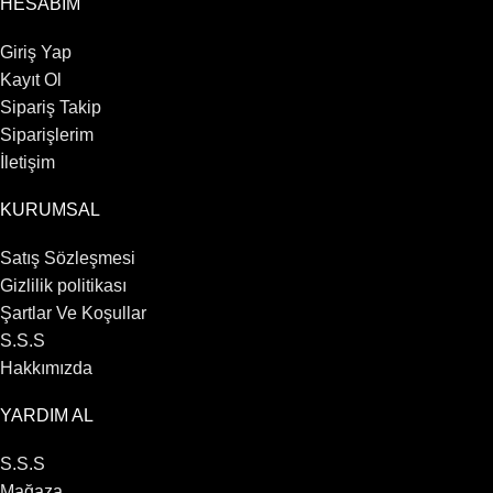
HESABIM
Giriş Yap
Kayıt Ol
Sipariş Takip
Siparişlerim
İletişim
KURUMSAL
Satış Sözleşmesi
Gizlilik politikası
Şartlar Ve Koşullar
S.S.S
Hakkımızda
YARDIM AL
S.S.S
Mağaza